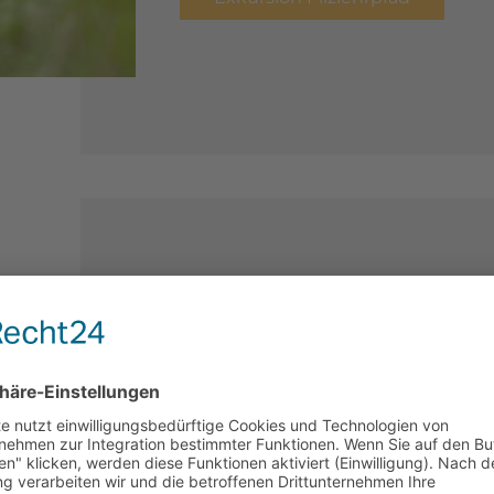
Wasservogelpfa
See
Begeben Sie sich auf eine faszini
und entdecken Sie ihre Einzigartig