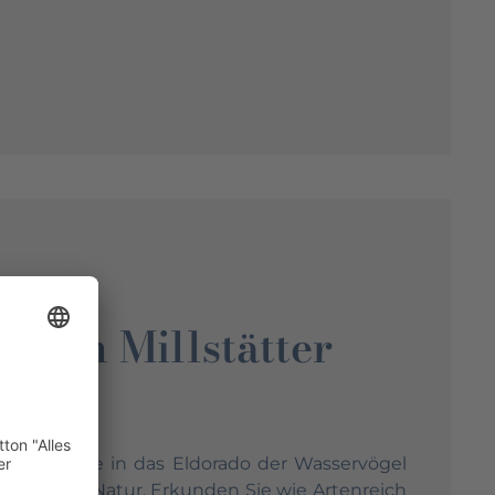
d am Millstätter
erende Reise in das Eldorado der Wasservögel
keit in der Natur. Erkunden Sie wie Artenreich