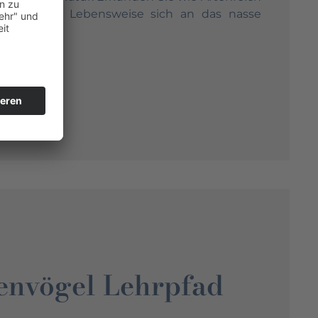
peziell Ihre Lebensweise sich an das nasse
envögel Lehrpfad