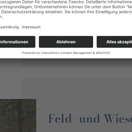
das Vogelparadies ist, und wie s
Element angepasst hat.
Exkursion Wasservogelpfad
Feld- und Wies