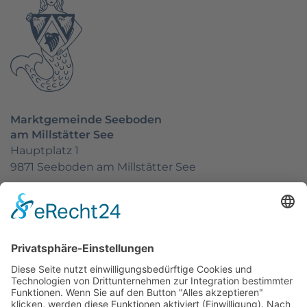
Marktgemeinde Seeboden
am Millstätter See
Hauptplatz 1
9871 Seeboden am Millstätter See
Kontakt
E-Mail:
seeboden@ktn.gde.at
Telefon:
+43 4762 81 255-0
Fax: +43 4762 82834