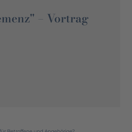
emenz" – Vortrag
für Betroffene und Angehörige?