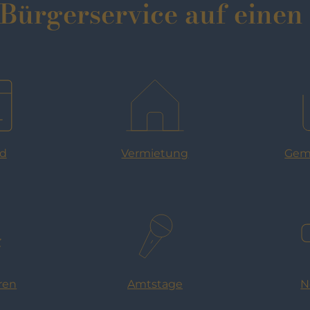
Bürgerservice auf einen
rd
Gem
Vermietung
Amtstage
ren
N