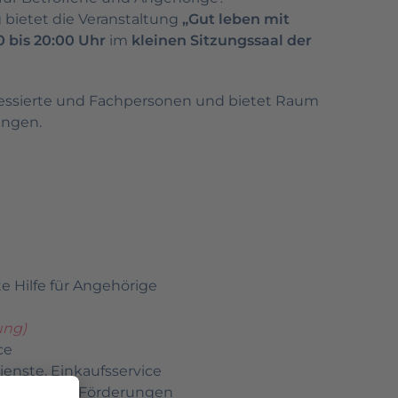
 bietet die Veranstaltung
„Gut leben mit
0 bis 20:00 Uhr
im
kleinen Sitzungssaal der
eressierte und Fachpersonen und bietet Raum
ungen.
e Hilfe für Angehörige
ung)
ce
ienste, Einkaufsservice
bile Pflege, Förderungen