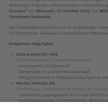
Antworten, Impulse und praxisnahe Unterstützung
Demenz“
am
Mittwoch, 22. Oktober 2025
, von
18:0
Gemeinde Seeboden
.
Die Veranstaltung richtet sich an Angehörige, Int
für Information, Austausch und konkrete Hilfestell
Programm-Highlights:
Sabine Dietrich, MAS
(Demenztrainerin, Gedächtnistrainerin)
• Wie erkenne ich Demenz?
• Demenzarten und Krankheitsverlauf
• Alltag mit Demenz: Praktische Übungen & erst
Marina Jellitsch, BA
(Dorfservice – Dienstleisterin Pflegenahversorg
• Unterstützungsangebote durch das Dorfservi
• Freiwilligendienste: Fahrtendienste, Besuchsd
• Beratung & Begleitung: Antragstellungen, mo