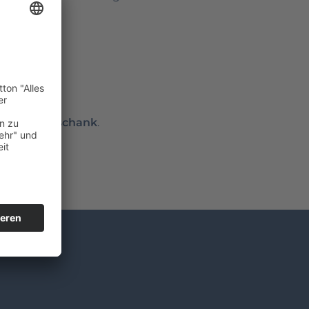
 Demenz
ntworten
r beim Ausschank
.