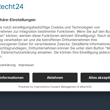
Podiumsdiskussion mit Überraschungsgast
(Moderation: Marina Jellitsch)
• Ernährung und Lebensqualität im Alltag mit
• Bürger:innen stellen Fragen – Expert:innen a
Eintritt frei
Nach dem offiziellen Teil geht es zum
Get-togethe
VA_DEMENZ.pdf