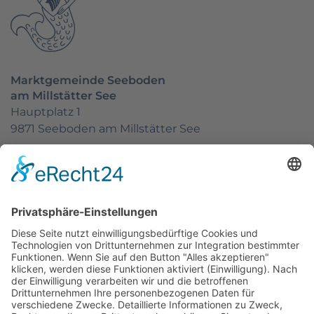
Marktgemeinde Seeboden
am Millstätter See
Hauptplatz 1
9871 Seeboden am Millstätter See
Kontakt
E-Mail:
seeboden@ktn.gde.at
Telefon:
+43 4762 81 255-0
Fax: +43 4762 82834
Öffnungszeiten Gemeindeamt
Mo - Fr 8:00 bis 12:00 Uhr