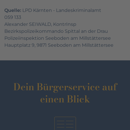
Quelle:
LPD Kärnten - Landeskriminalamt
059 133
Alexander SEIWALD, KontrInsp
Bezirkspolizeikommando Spittal an der Drau
Polizeiinspektion Seeboden am Millstättersee
Hauptplatz 9, 9871 Seeboden am Millstättersee
Dein Bürgerservice auf
einen Blick